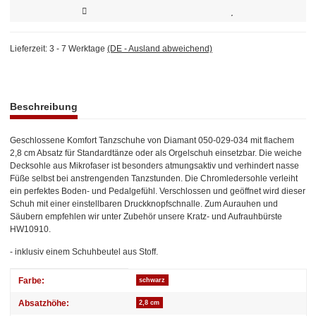
Lieferzeit:
3 - 7 Werktage
(DE - Ausland abweichend)
weitere Registerkarten anzeigen
Beschreibung
Geschlossene Komfort Tanzschuhe von Diamant 050-029-034 mit flachem
2,8 cm Absatz für Standardtänze oder als Orgelschuh einsetzbar. Die weiche
Decksohle aus Mikrofaser ist besonders atmungsaktiv und verhindert nasse
Füße selbst bei anstrengenden Tanzstunden. Die Chromledersohle verleiht
ein perfektes Boden- und Pedalgefühl. Verschlossen und geöffnet wird dieser
Schuh mit einer einstellbaren Druckknopfschnalle. Zum Aurauhen und
Säubern empfehlen wir unter Zubehör unsere Kratz- und Aufrauhbürste
HW10910.
- inklusiv einem Schuhbeutel aus Stoff.
Produkteigenschaft
Wert
Farbe:
schwarz
Absatzhöhe:
2,8 cm