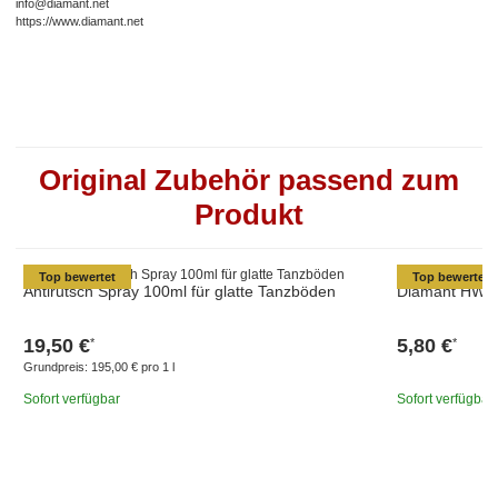
info@diamant.net
https://www.diamant.net
Original Zubehör passend zum
Produkt
Top bewertet
Top bewertet
Antirutsch Spray 100ml für glatte Tanzböden
Diamant HW03
19,50 €
5,80 €
*
*
Grundpreis:
195,00 € pro 1 l
Sofort verfügbar
Sofort verfügbar