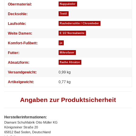
Obermaterial:
Nappaleder
Decksohle:
Textil
Laufsohle:
Rauledersohle / Chromleder
Weite Damen:
E 1/2 Normalweite
Komfort-Fußbett:
ja
Futter:
Mikrofaser
Absatzform:
flache Absätze
Versandgewicht:
0,99 kg
Artikelgewicht:
0,77
kg
Angaben zur Produktsicherheit
Herstellerinformationen:
Diamant Schuhfabrik Otto Müller KG
Königsteiner Straße 20
65812 Bad Soden, Deutschland