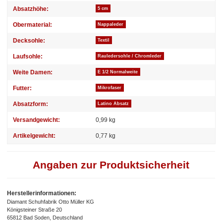
Absatzhöhe:
5 cm
Obermaterial:
Nappaleder
Decksohle:
Textil
Laufsohle:
Rauledersohle / Chromleder
Weite Damen:
E 1/2 Normalweite
Futter:
Mikrofaser
Absatzform:
Latino Absatz
Versandgewicht:
0,99 kg
Artikelgewicht:
0,77
kg
Angaben zur Produktsicherheit
Herstellerinformationen:
Diamant Schuhfabrik Otto Müller KG
Königsteiner Straße 20
65812 Bad Soden, Deutschland