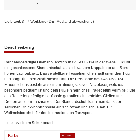
Lieferzeit:
3 - 7 Werktage
(DE - Ausland abweichend)
weitere Registerkarten anzeigen
Beschreibung
Der handgefertigte Diamant-Tanzschuh 048-068-034 in der Weite E 1/2 ist
ein geschlossener Standardschuh aus schwarzem Nappaleder und 5 cm
hohen Latinoabsatz. Das verstellbare Fesselriemchen läuft unter dem Fuß
und sorgt für einen zusätzlichen Halt. Die Decksohle des 048-068-034
Frauenschuhs besteht aus einem atmungsaktiven Microfaser, welches
besonders bequem ist und dem Fuß ein herrliches Tragegefühl vermittelt. Die
aus Rauleder gefertigte Laufsohle garantiert ein perfektes Gleiten und
Drehen auf dem Tanzparkett. Der Standardschuh kann man dank der
seitlichen Druckknopfschnalle einfach öffnen und schließen. Ein
Weltmeisterschuh für den internationalen Tanzsport!
- inklusiv einem Schuhbeutel
Produkteigenschaft
Wert
Farbe:
schwarz