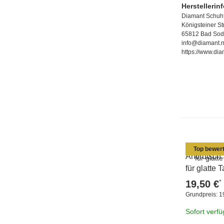
Herstellerin
Diamant Schuhf
Königsteiner S
65812 Bad Sod
info@diamant.n
https://www.dia
Top bewert
Antirutsch
für glatte
*
19,50 €
Grundpreis:
1
Sofort verf