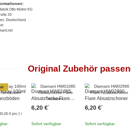
formationen:
abrik Otto Müller KG
traße 20
en, Deutschland
et
mant.net
Original Zubehör passe
et
 Spray 100ml
Diamant HW01085
Diamant HW02990
 Tanzböden
Absatzflecke Flare
Flare Absatzschoner
schwarz
*
*
6,20 €
6,20 €
95,00 € pro 1 l
ügbar
Sofort verfügbar
Sofort verfügbar