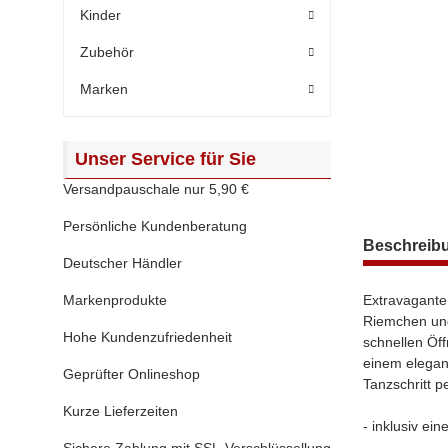
Kinder
Zubehör
Marken
Unser Service für Sie
Versandpauschale nur 5,90 €
Persönliche Kundenberatung
weitere Regis
Beschreib
Deutscher Händler
Markenprodukte
Extravagante
Riemchen und
Hohe Kundenzufriedenheit
schnellen Öf
einem elegan
Geprüfter Onlineshop
Tanzschritt p
Kurze Lieferzeiten
- inklusiv ei