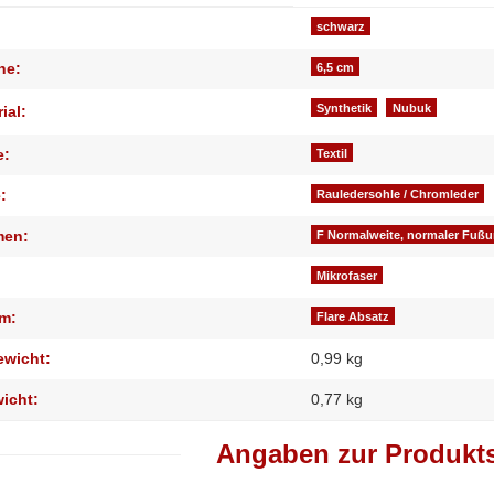
genschaft
schwarz
he:
6,5 cm
Synthetik
Nubuk
ial:
e:
Textil
:
Rauledersohle / Chromleder
men:
F Normalweite, normaler Fuß
Mikrofaser
m:
Flare Absatz
ewicht:
0,99 kg
wicht:
0,77
kg
Angaben zur Produkts