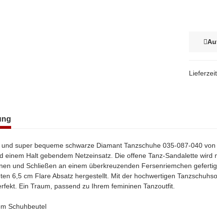
Au
Lieferzei
terkarten anzeigen
ung
 und super bequeme schwarze Diamant Tanzschuhe 035-087-040 von P
 einem Halt gebendem Netzeinsatz. Die offene Tanz-Sandalette wird mi
fnen und Schließen an einem überkreuzenden Fersenriemchen gefertigt.
ten 6,5 cm Flare Absatz hergestellt. Mit der hochwertigen Tanzschuhs
erfekt. Ein Traum, passend zu Ihrem femininen Tanzoutfit.
nem Schuhbeutel