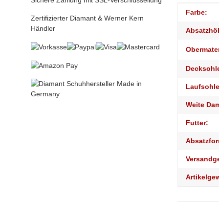
Sichere Zahlung mit SSL-Verschlüssellung
Produktei
Wert
Farbe:
Zertifizierter Diamant & Werner Kern
Händler
Absatzhö
Obermater
Decksohl
Laufsohle
Weite Da
Futter:
Absatzfor
Versandg
Artikelge