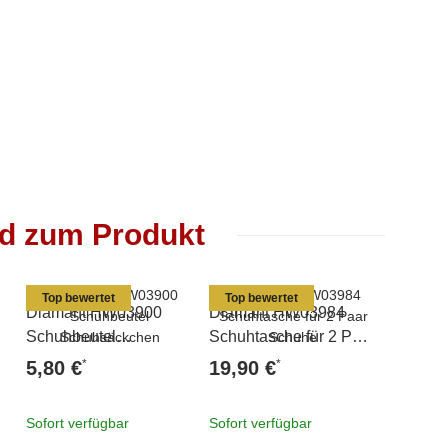
nd zum Produkt
Top bewertet
Top bewertet
Diamant HW03900
Diamant HW03984
Diaman
Schuhbeutel
Schuhtasche für 2 Paar
Sportta
Schuhsäckchen
Schuhe
*
*
5,80 €
19,90 €
22,80
Sofort verfügbar
Sofort verfügbar
Sofort v