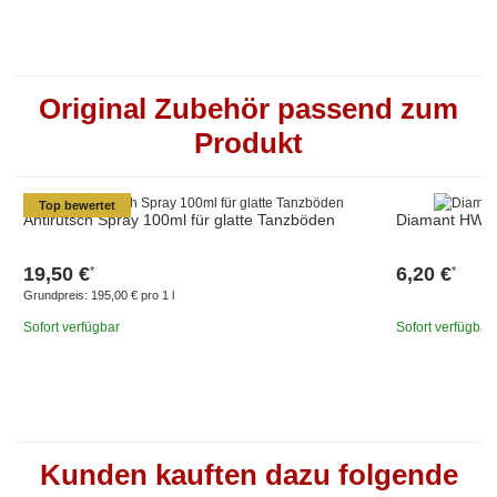
Original Zubehör passend zum
Produkt
Top bewertet
Antirutsch Spray 100ml für glatte Tanzböden
Diamant HW011
19,50 €
6,20 €
*
*
Grundpreis:
195,00 € pro 1 l
Sofort verfügbar
Sofort verfügbar
Kunden kauften dazu folgende