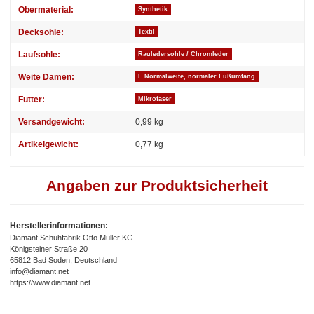
Obermaterial:
Synthetik
Decksohle:
Textil
Laufsohle:
Rauledersohle / Chromleder
Weite Damen:
F Normalweite, normaler Fußumfang
Futter:
Mikrofaser
Versandgewicht:
0,99 kg
Artikelgewicht:
0,77
kg
Angaben zur Produktsicherheit
Herstellerinformationen:
Diamant Schuhfabrik Otto Müller KG
Königsteiner Straße 20
65812 Bad Soden, Deutschland
info@diamant.net
https://www.diamant.net