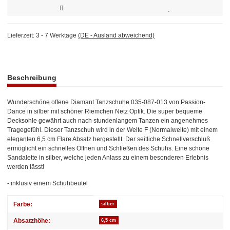
Lieferzeit:
3 - 7 Werktage
(DE - Ausland abweichend)
weitere Registerkarten anzeigen
Beschreibung
Wunderschöne offene Diamant Tanzschuhe 035-087-013 von Passion-
Dance in silber mit schöner Riemchen Netz Optik. Die super bequeme
Decksohle gewährt auch nach stundenlangem Tanzen ein angenehmes
Tragegefühl. Dieser Tanzschuh wird in der Weite F (Normalweite) mit einem
eleganten 6,5 cm Flare Absatz hergestellt. Der seitliche Schnellverschluß
ermöglicht ein schnelles Öffnen und Schließen des Schuhs. Eine schöne
Sandalette in silber, welche jeden Anlass zu einem besonderen Erlebnis
werden lässt!
- inklusiv einem Schuhbeutel
Produkteigenschaft
Wert
Farbe:
silber
Absatzhöhe:
6,5 cm