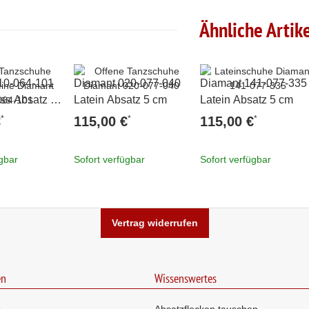
Ähnliche Artik
10-064-101
Diamant 020-077-040
Diamant 141-077-335
ass Absatz 5
Latein Absatz 5 cm
Latein Absatz 5 cm
*
*
*
€
115,00 €
115,00 €
ügbar
Sofort verfügbar
Sofort verfügbar
Vertrag widerrufen
en
Wissenswertes