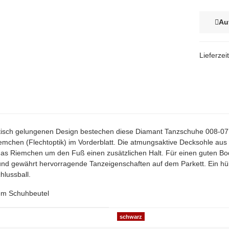
Au
Lieferzei
terkarten anzeigen
tisch gelungenen Design bestechen diese Diamant Tanzschuhe 008-0
emchen (Flechtoptik) im Vorderblatt. Die atmungsaktive Decksohle aus
as Riemchen um den Fuß einen zusätzlichen Halt. Für einen guten Bod
nd gewährt hervorragende Tanzeigenschaften auf dem Parkett. Ein 
hlussball.
nem Schuhbeutel
genschaft
schwarz