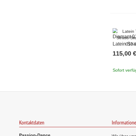
Diamant 0
Latein Str
cm
115,00 
Sofort verf
Kontaktdaten
Information
Passion-Dance