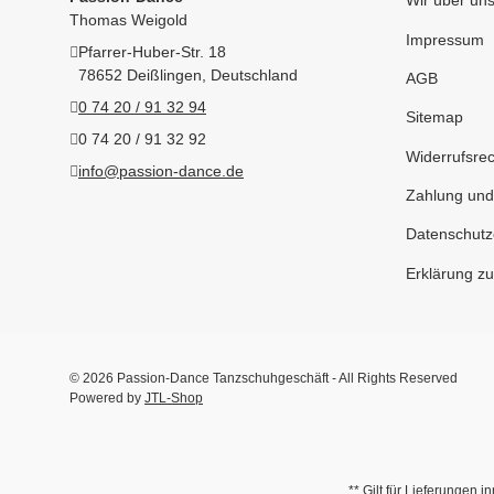
Wir über un
Thomas Weigold
Impressum
Pfarrer-Huber-Str. 18
78652 Deißlingen, Deutschland
AGB
0 74 20 / 91 32 94
Sitemap
0 74 20 / 91 32 92
Widerrufsrec
info@passion-dance.de
Zahlung und
Datenschutz
Erklärung zur
© 2026 Passion-Dance Tanzschuhgeschäft - All Rights Reserved
Powered by
JTL-Shop
** Gilt für Lieferungen 