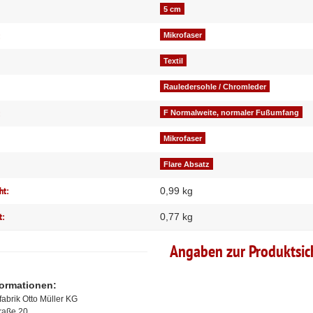
5 cm
:
Mikrofaser
Textil
Rauledersohle / Chromleder
:
F Normalweite, normaler Fußumfang
Mikrofaser
Flare Absatz
ht:
0,99 kg
t:
0,77
kg
Angaben zur Produktsic
formationen:
abrik Otto Müller KG
traße 20