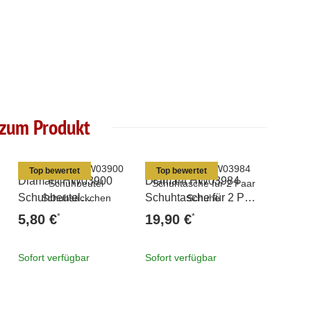
 zum Produkt
Top bewertet
Top bewertet
Diamant HW03900
Diamant HW03984
Diaman
Schuhbeutel
Schuhtasche für 2 Paar
Sportta
Schuhsäckchen
Schuhe
*
*
5,80 €
19,90 €
22,80
Sofort verfügbar
Sofort verfügbar
Sofort v