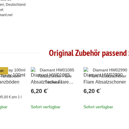
en, Deutschland
et
mant.net
Original Zubehör passend
et
 Spray 100ml
Diamant HW01085
Diamant HW02990
 Tanzböden
Absatzflecke Flare
Flare Absatzschoner
schwarz
*
*
6,20 €
6,20 €
95,00 € pro 1 l
ügbar
Sofort verfügbar
Sofort verfügbar