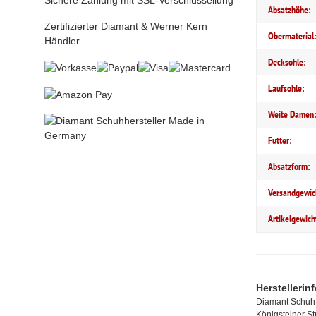
Sichere Zahlung mit SSL-Verschlüssellung
Absatzhöhe:
Zertifizierter Diamant & Werner Kern
Obermaterial
Händler
Decksohle:
Laufsohle:
Weite Damen
Futter:
Absatzform:
Versandgewic
Artikelgewich
Herstellerin
Diamant Schuhf
Königsteiner S