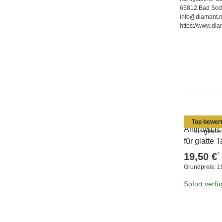
65812 Bad Sod
info@diamant.n
https://www.dia
Top bewert
Antirutsch
für glatte
*
19,50 €
Grundpreis:
1
Sofort verf