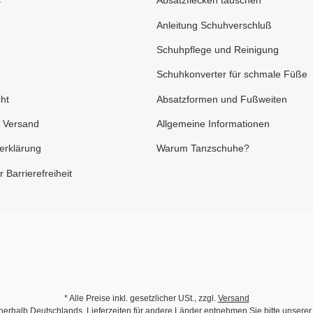
s
Absatzflecken tauschen
Anleitung Schuhverschluß
Schuhpflege und Reinigung
Schuhkonverter für schmale Füße
ht
Absatzformen und Fußweiten
 Versand
Allgemeine Informationen
erklärung
Warum Tanzschuhe?
 Barrierefreiheit
* Alle Preise inkl. gesetzlicher USt., zzgl.
Versand
innerhalb Deutschlands, Lieferzeiten für andere Länder entnehmen Sie bitte unsere