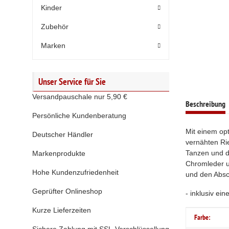
Kinder
Zubehör
Marken
Unser Service für Sie
Versandpauschale nur 5,90 €
weitere Regis
Beschreibung
Persönliche Kundenberatung
Mit einem op
Deutscher Händler
vernähten Ri
Tanzen und d
Markenprodukte
Chromleder u
Hohe Kundenzufriedenheit
und den Absc
Geprüfter Onlineshop
- inklusiv ei
Kurze Lieferzeiten
Produktei
Wert
Farbe: